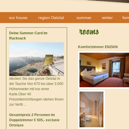
our house
region Oetztal
summer
winter
fam
Deine Summer Card im
Rucksack
Komfortzimmer ENZIAN
stecken Sie das ganze Oetztal in
die Tasche Von 670 bis über 3.000
Höhenmeter mit nur einer
Karte.Über 40
Freizeiteinrichtungen stehen Ihnen
zur Verfü ...
Gesamtpreis 2 Personen im
Doppelzimmer € 505,- exclusiv
Ortstaxe