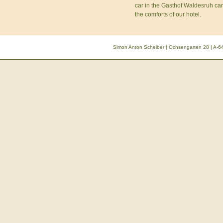
car in the Gasthof Waldesruh car
the comforts of our hotel.
Simon Anton Scheiber | Ochsengarten 28 | A-64