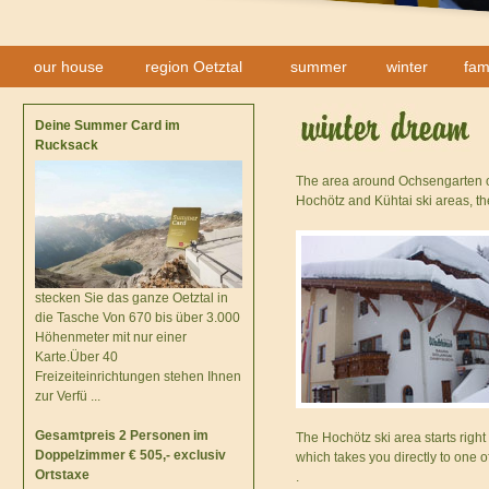
our house
region Oetztal
summer
winter
fam
Deine Summer Card im
Rucksack
The area around Ochsengarten off
Hochötz and Kühtai ski areas, the
stecken Sie das ganze Oetztal in
die Tasche Von 670 bis über 3.000
Höhenmeter mit nur einer
Karte.Über 40
Freizeiteinrichtungen stehen Ihnen
zur Verfü ...
Gesamtpreis 2 Personen im
The Hochötz ski area starts right 
Doppelzimmer € 505,- exclusiv
which takes you directly to one of
Ortstaxe
.