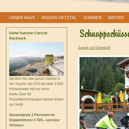
UNSER HAUS
REGION OETZTAL
SOMMER
WINTER
Deine Summer Card im
Rucksack
Zurück zur Übersicht
stecken Sie das ganze Oetztal in
die Tasche Von 670 bis über 3.000
Höhenmeter mit nur einer
Karte.Über 40
Freizeiteinrichtungen stehen Ihnen
zur Verfü ...
Gesamtpreis 2 Personen im
Doppelzimmer € 505,- exclusiv
Ortstaxe