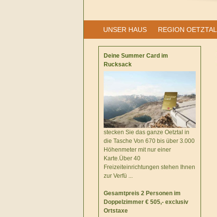
UNSER HAUS
REGION OETZTAL
Deine Summer Card im
Rucksack
stecken Sie das ganze Oetztal in
die Tasche Von 670 bis über 3.000
Höhenmeter mit nur einer
Karte.Über 40
Freizeiteinrichtungen stehen Ihnen
zur Verfü ...
Gesamtpreis 2 Personen im
Doppelzimmer € 505,- exclusiv
Ortstaxe