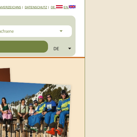
NVERZEICHNS
|
DATENSCHUTZ
|
DE
EN
achsene
DE