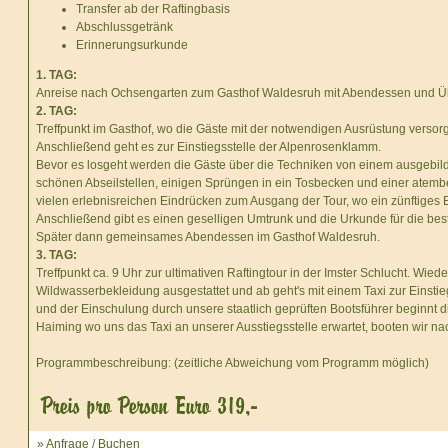
Transfer ab der Raftingbasis
Abschlussgetränk
Erinnerungsurkunde
1. TAG:
Anreise nach Ochsengarten zum Gasthof Waldesruh mit Abendessen und 
2. TAG:
Treffpunkt im Gasthof, wo die Gäste mit der notwendigen Ausrüstung versor
Anschließend geht es zur Einstiegsstelle der Alpenrosenklamm.
Bevor es losgeht werden die Gäste über die Techniken von einem ausgebild
schönen Abseilstellen, einigen Sprüngen in ein Tosbecken und einer ate
vielen erlebnisreichen Eindrücken zum Ausgang der Tour, wo ein zünftiges 
Anschließend gibt es einen geselligen Umtrunk und die Urkunde für die be
Später dann gemeinsames Abendessen im Gasthof Waldesruh.
3. TAG:
Treffpunkt ca. 9 Uhr zur ultimativen Raftingtour in der Imster Schlucht. Wie
Wildwasserbekleidung ausgestattet und ab geht's mit einem Taxi zur Einstie
und der Einschulung durch unsere staatlich geprüften Bootsführer beginnt d
Haiming wo uns das Taxi an unserer Ausstiegsstelle erwartet, booten wir na
Programmbeschreibung: (zeitliche Abweichung vom Programm möglich)
» Anfrage
/
Buchen