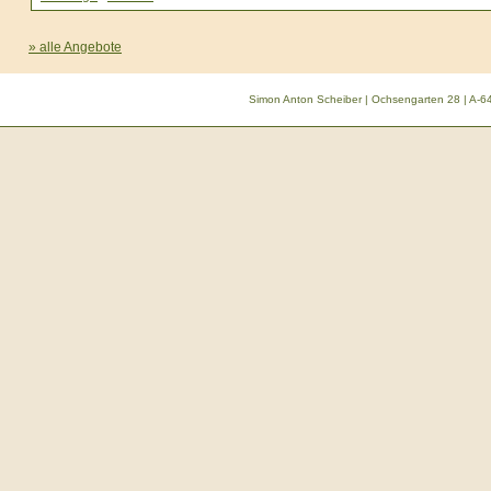
» alle Angebote
Simon Anton Scheiber | Ochsengarten 28 | A-64